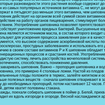
оторые разновидности этого растения вообще содержат до
н из самых популярных источников витамина С, не могут д
ержат в пятьдесят раз меньше этого витамина, чем шиповн
овник действует на организм всей суммой своих витаминов
действие на работу органов пищеварения, стимулирует бол
ствием. Употребление шиповника позволяет препятствоват
собствует уничтожению вредных бактерий. Высушенные ко
ена являются источником масла, в состав которого входит 
ользуют для ускорения процесса заживления ран и в качес
умеется, что высокое содержание аскорбиновой кислоты п
росклерозах, простудных заболеваниях и использовать его
ичию в своем составе витаминов Р и К шиповник обладает 
енерационных процессов и срастания костей. Употреблени
удистую систему, лечить расстройства мочеполовой систем
вотечениях, способствовать понижению давления.
 заваривать шиповник. Важно – пропорция шиповника и воды 
овника, это примерно 4 столовые ложки. Настой из плодов 
ельченные плоды положите в термос, залейте кипятком и ос
ьше полезных веществ - сначала шиповник отваривают в за
у до необходимых пропорций, потом настаивают 12 часов. 
й, детям хватит половины стакана.
ажды, поехали собирать шиповник в пойме р. Белой, прихв
адил их вдоль изгороди в огороде. Весной наслаждаемся а