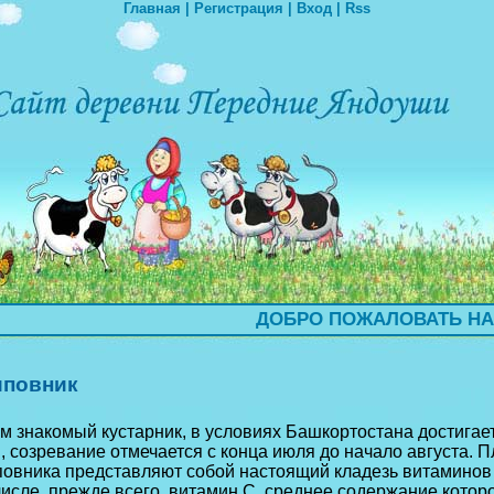
Главная
|
Регистрация
|
Вход
|
Rss
ДОБРО ПОЖАЛОВАТЬ НА САЙ
повник
м знакомый кустарник, в условиях Башкортостана достигает
, созревание отмечается с конца июля до начало августа. 
овника представляют собой настоящий кладезь витаминов 
числе, прежде всего, витамин С, среднее содержание котор