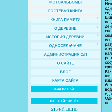
ФОТОАЛЬБОМЫ
Нек
оди
ГОСТЕВАЯ КНИГА
сод
Шип
КНИГА ПАМЯТИ
воз
дей
О ДЕРЕВНЕ
спо
сем
ИСТОРИЯ ДЕРЕВНИ
исп
раз
ОДНОСЕЛЬЧАНЕ
ате
нал
АДМИНИСТРАЦИЯ С/П
рег
сос
О САЙТЕ
кро
Как
БЛОГ
шип
изм
КАРТА САЙТА
бол
вод
ВХОД НА САЙТ
едо
Одн
НАШ САЙТ ЖИВЁТ
пос
5154
-Й ДЕНЬ