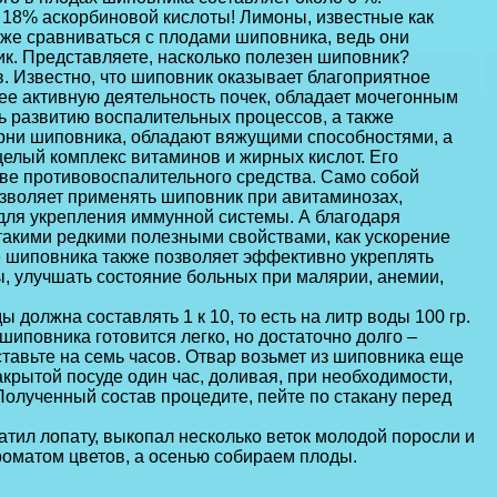
 18% аскорбиновой кислоты! Лимоны, известные как
аже сравниваться с плодами шиповника, ведь они
ик. Представляете, насколько полезен шиповник?
. Известно, что шиповник оказывает благоприятное
ее активную деятельность почек, обладает мочегонным
ь развитию воспалительных процессов, а также
рни шиповника, обладают вяжущими способностями, а
целый комплекс витаминов и жирных кислот. Его
тве противовоспалительного средства. Само собой
озволяет применять шиповник при авитаминозах,
 для укрепления иммунной системы. А благодаря
такими редкими полезными свойствами, как ускорение
е шиповника также позволяет эффективно укреплять
ы, улучшать состояние больных при малярии, анемии,
должна составлять 1 к 10, то есть на литр воды 100 гр.
шиповника готовится легко, но достаточно долго –
тавьте на семь часов. Отвар возьмет из шиповника еще
крытой посуде один час, доливая, при необходимости,
Полученный состав процедите, пейте по стакану перед
атил лопату, выкопал несколько веток молодой поросли и
роматом цветов, а осенью собираем плоды.