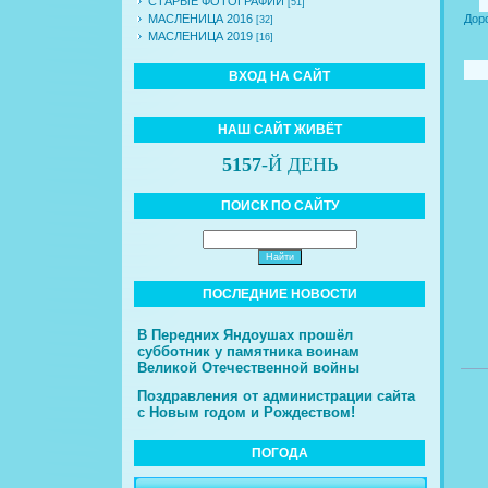
СТАРЫЕ ФОТОГРАФИИ
[51]
Дор
МАСЛЕНИЦА 2016
[32]
МАСЛЕНИЦА 2019
[16]
ВХОД НА САЙТ
НАШ САЙТ ЖИВЁТ
5157
-Й ДЕНЬ
ПОИСК ПО САЙТУ
ПОСЛЕДНИЕ НОВОСТИ
В Передних Яндоушах прошёл
субботник у памятника воинам
Великой Отечественной войны
Поздравления от администрации сайта
с Новым годом и Рождеством!
ПОГОДА