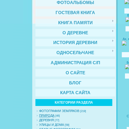
ФОТОАЛЬБОМЫ
ГОСТЕВАЯ КНИГА
Б
КНИГА ПАМЯТИ
О ДЕРЕВНЕ
Ах, 
ИСТОРИЯ ДЕРЕВНИ
ОДНОСЕЛЬЧАНЕ
АДМИНИСТРАЦИЯ С/П
Б
О САЙТЕ
БЛОГ
КАРТА САЙТА
КАТЕГОРИИ РАЗДЕЛА
ФОТОГРАФИИ ЗЕМЛЯКОВ
[219]
ПРИРОДА
С
[46]
ДЕРЕВНЯ
[77]
УЛИЦЫ И ДОМА
[58]