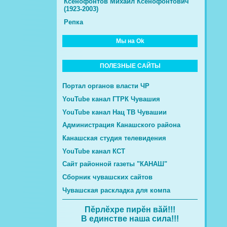
Ксенофонтов Михаил Ксенофонтович
(1923-2003)
Репка
Мы на Ok
ПОЛЕЗНЫЕ САЙТЫ
Портал органов власти ЧР
YouTube канал ГТРК Чувашия
YouTube канал Нац ТВ Чувашии
Администрация Канашского района
Канашская студия телевидения
YouTube канал КСТ
Сайт районной газеты "КАНАШ"
Сборник чувашских сайтов
Чувашская раскладка для компа
Пĕрлĕхре пирĕн вăй!!!
В единстве наша сила!!!