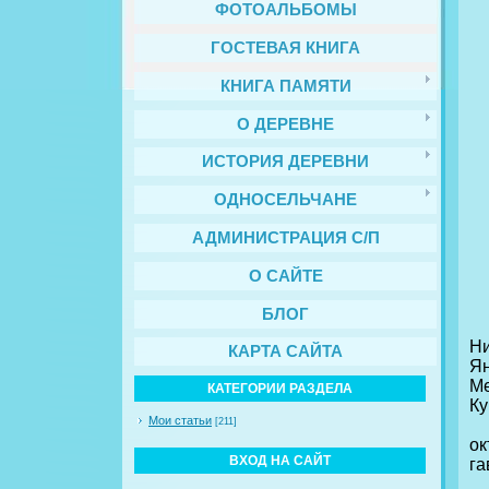
ФОТОАЛЬБОМЫ
ГОСТЕВАЯ КНИГА
КНИГА ПАМЯТИ
О ДЕРЕВНЕ
ИСТОРИЯ ДЕРЕВНИ
ОДНОСЕЛЬЧАНЕ
АДМИНИСТРАЦИЯ С/П
О САЙТЕ
БЛОГ
Ка
Н
КАРТА САЙТА
Ян
Ме
КАТЕГОРИИ РАЗДЕЛА
Ку
Мои статьи
[211]
Пр
ок
ВХОД НА САЙТ
га
В