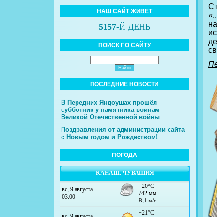
С
НАШ САЙТ ЖИВЁТ
«.
на
5157
-Й ДЕНЬ
и
де
ПОИСК ПО САЙТУ
св
Пе
ПОСЛЕДНИЕ НОВОСТИ
В Передних Яндоушах прошёл
субботник у памятника воинам
Великой Отечественной войны
Поздравления от администрации сайта
с Новым годом и Рождеством!
ПОГОДА
КАНАШ. ЧУВАШИЯ