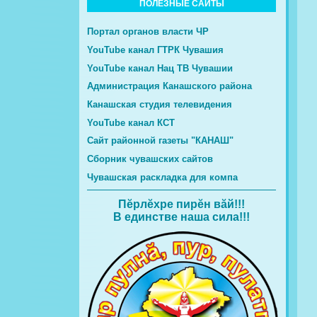
ПОЛЕЗНЫЕ САЙТЫ
Портал органов власти ЧР
YouTube канал ГТРК Чувашия
YouTube канал Нац ТВ Чувашии
Администрация Канашского района
Канашская студия телевидения
YouTube канал КСТ
Сайт районной газеты "КАНАШ"
Сборник чувашских сайтов
Чувашская раскладка для компа
Пĕрлĕхре пирĕн вăй!!!
В единстве наша сила!!!