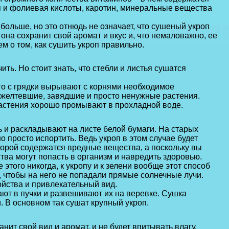
ая и фолиевая кислоты, каротин, минеральные вещества
льше, но это отнюдь не означает, что сушеный укроп
 она сохранит свой аромат и вкус и, что немаловажно, ее
м о том, как сушить укроп правильно.
ь. Но стоит знать, что стебли и листья сушатся
го с грядки вырывают с корнями необходимое
ожелтевшие, завядшие и просто ненужные растения.
астения хорошо промывают в прохладной воде.
 и раскладывают на листе белой бумаги. На старых
о просто испортить. Ведь укроп в этом случае будет
торой содержатся вредные вещества, а поскольку вы
тва могут попасть в организм и навредить здоровью.
 этого никогда, к укропу и к зелени вообще этот способ
, чтобы на него не попадали прямые солнечные лучи.
ойства и привлекательный вид.
т в пучки и развешивают их на веревке. Сушка
В основном так сушат крупный укроп.
ит свой вид и аромат, и не будет впитывать влагу.