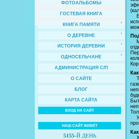
ФОТОАЛЬБОМЫ
эфи
(ка
ГОСТЕВАЯ КНИГА
Ест
исп
КНИГА ПАМЯТИ
мож
О ДЕРЕВНЕ
Под
Мож
ИСТОРИЯ ДЕРЕВНИ
отд
Пер
ОДНОСЕЛЬЧАНЕ
кол
Кор
АДМИНИСТРАЦИЯ С/П
Как
Теп
О САЙТЕ
газ
БЛОГ
неп
буд
КАРТА САЙТА
Быт
неп
ВХОД НА САЙТ
Тол
Укр
про
НАШ САЙТ ЖИВЁТ
Как
5155
-Й ДЕНЬ
Хра