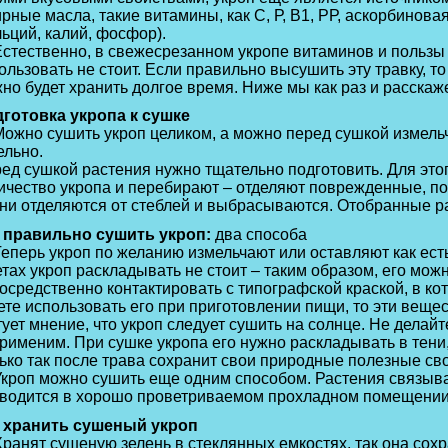
рные масла, такие витамины, как С, Р, В1, РР, аскорбинов
льций, калий, фосфор).
ественно, в свежесрезанном укропе витаминов и пользы бо
ользовать не стоит. Если правильно высушить эту травку, то
но будет хранить долгое время. Ниже мы как раз и расскаже
готовка укропа к сушке
но сушить укроп целиком, а можно перед сушкой измельчит
ельно.
ед сушкой растения нужно тщательно подготовить. Для это
ичество укропа и перебирают – отделяют поврежденные, п
ни отделяются от стеблей и выбрасываются. Отобранные р
 правильно сушить укроп:
два способа
ерь укроп по желанию измельчают или оставляют как есть
етах укроп раскладывать не стоит – таким образом, его можн
осредственно контактировать с типографской краской, в ко
ете использовать его при приготовлении пищи, то эти вещес
ует мнение, что укроп следует сушить на солнце. Не делайте
рименим. При сушке укропа его нужно раскладывать в тени
ько так после трава сохранит свои природные полезные св
оп можно сушить еще одним способом. Растения связываю
водится в хорошо проветриваемом прохладном помещении. 
 хранить сушеный укроп
нят сушеную зелень в стеклянных емкостях, так она сохран