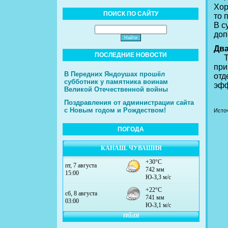
Хор
ПОИСК ПО САЙТУ
то 
В с
доп
Два
ПОСЛЕДНИЕ НОВОСТИ
Точ
при
В Передних Яндоушах прошёл
отд
субботник у памятника воинам
эфф
Великой Отечественной войны
Поздравления от администрации сайта
с Новым годом и Рождеством!
Источ
ПОГОДА
КАНАШ. ЧУВАШИЯ