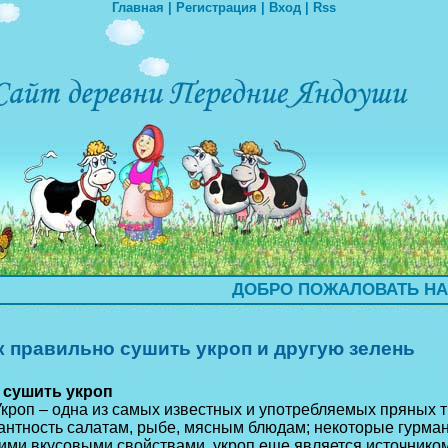
Главная
|
Регистрация
|
Вход
|
Rss
ДОБРО ПОЖАЛОВАТЬ НА САЙ
к правильно сушить укроп и другую зелень
 сушить укроп
оп – одна из самых известных и употребляемых пряных тр
антность салатам, рыбе, мясным блюдам; некоторые гурман
ими вкусовыми свойствами, укроп еще является источником