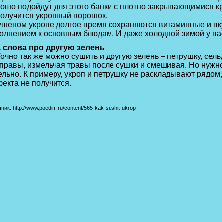
ошо подойдут для этого банки с плотно закрывающимися к
получится укропный порошок.
ушеном укропе долгое время сохраняются витаминные и вк
олнением к основным блюдам. И даже холодной зимой у вас 
 слова про другую зелень
но так же можно сушить и другую зелень – петрушку, сель
правы, измельчая травы после сушки и смешивая. Но нужно
ельно. К примеру, укроп и петрушку не раскладывают рядом
екта не получится.
ник: http://www.poedim.ru/content/565-kak-sushit-ukrop