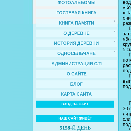
вод
ФОТОАЛЬБОМЫ
«Ко
«Па
ГОСТЕВАЯ КНИГА
они
КНИГА ПАМЯТИ
раз
Все
О ДЕРЕВНЕ
зат
ябл
ИСТОРИЯ ДЕРЕВНИ
кру
5 с
ОДНОСЕЛЬЧАНЕ
Пер
пот
АДМИНИСТРАЦИЯ С/П
рас
под
О САЙТЕ
При
вып
БЛОГ
под
КАРТА САЙТА
Пер
ВХОД НА САЙТ
30 
лит
НАШ САЙТ ЖИВЁТ
сли
под
5158
-Й ДЕНЬ
Что