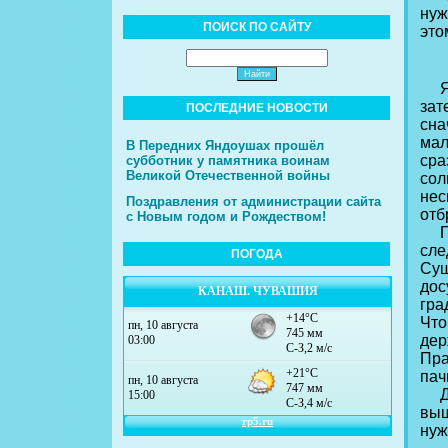
нуж
ПОИСК ПО САЙТУ
это
Яго
зат
ПОСЛЕДНИЕ НОВОСТИ
сна
мал
В Передних Яндоушах прошёл
сра
субботник у памятника воинам
Великой Отечественной войны
сол
нес
Поздравления от администрации сайта
отб
с Новым годом и Рождеством!
Пер
сле
ПОГОДА
Суш
дос
КАНАШ. ЧУВАШИЯ
гра
Что
дер
Пра
пач
Да 
выш
нуж