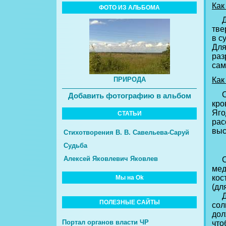
Как
ФОТО ИЗ АЛЬБОМА
Для
тве
в с
Для
раз
сам
Как
ПРИРОДА
С л
Добавить фотографию в альбом
кро
Яго
СТАТЬИ
рас
выс
Стихотворения В. В. Савельева-Саруй
Судьба
Алексей Яковлевич Яковлев
Суш
мед
кос
Мы на Ok
(дл
Для
ПОЛЕЗНЫЕ САЙТЫ
сол
дол
Портал органов власти ЧР
что