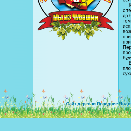
Кры
с т
до 
тем
исп
воз
при
при
Пер
про
буд
Вес
пло
сух
Сайт деревни Передние Яндо