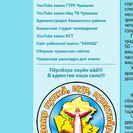
сор
YouTube канал ГТРК Чувашия
спе
YouTube канал Нац ТВ Чувашии
нес
зре
Администрация Канашского района
чет
Канашская студия телевидения
сущ
При
YouTube канал КСТ
гра
Сайт районной газеты "КАНАШ"
50 
Сборник чувашских сайтов
виш
час
Чувашская раскладка для компа
виш
У п
Пĕрлĕхре пирĕн вăй!!!
кра
В единстве наша сила!!!
дол
Кры
сбо
пер
тща
Чис
дер
тог
есл