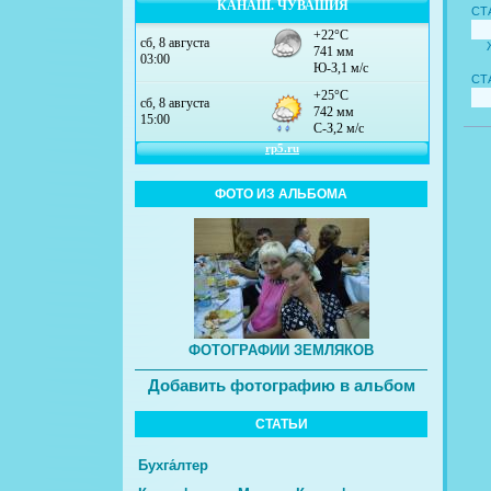
КАНАШ. ЧУВАШИЯ
СТ
СТ
ФОТО ИЗ АЛЬБОМА
ФОТОГРАФИИ ЗЕМЛЯКОВ
Добавить фотографию в альбом
СТАТЬИ
Бухга́лтер