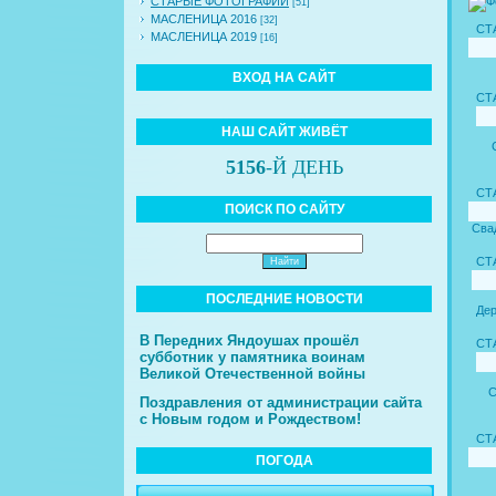
СТАРЫЕ ФОТОГРАФИИ
[51]
МАСЛЕНИЦА 2016
[32]
СТ
МАСЛЕНИЦА 2019
[16]
ВХОД НА САЙТ
СТ
НАШ САЙТ ЖИВЁТ
5156
-Й ДЕНЬ
СТ
ПОИСК ПО САЙТУ
Сва
СТ
ПОСЛЕДНИЕ НОВОСТИ
Дер
В Передних Яндоушах прошёл
СТ
субботник у памятника воинам
Великой Отечественной войны
С
Поздравления от администрации сайта
с Новым годом и Рождеством!
СТ
ПОГОДА