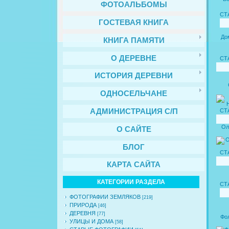
ФОТОАЛЬБОМЫ
СТ
ГОСТЕВАЯ КНИГА
До
КНИГА ПАМЯТИ
О ДЕРЕВНЕ
СТ
ИСТОРИЯ ДЕРЕВНИ
ОДНОСЕЛЬЧАНЕ
СТ
АДМИНИСТРАЦИЯ С/П
Ол
О САЙТЕ
БЛОГ
СТ
КАРТА САЙТА
КАТЕГОРИИ РАЗДЕЛА
СТ
ФОТОГРАФИИ ЗЕМЛЯКОВ
[219]
ПРИРОДА
[46]
ДЕРЕВНЯ
[77]
Фо
УЛИЦЫ И ДОМА
[58]