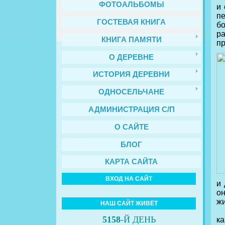
ФОТОАЛЬБОМЫ
и 
п
ГОСТЕВАЯ КНИГА
б
р
КНИГА ПАМЯТИ
пр
О ДЕРЕВНЕ
ИСТОРИЯ ДЕРЕВНИ
ОДНОСЕЛЬЧАНЕ
АДМИНИСТРАЦИЯ С/П
О САЙТЕ
БЛОГ
КАРТА САЙТА
ВХОД НА САЙТ
и 
о
жи
НАШ САЙТ ЖИВЁТ
В
5158
-Й ДЕНЬ
к