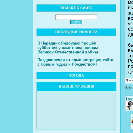
м
в
ПОИСК ПО САЙТУ
з
в
у
е
ПОСЛЕДНИЕ НОВОСТИ
де
Н
В Передних Яндоушах прошёл
б
субботник у памятника воинам
в
Великой Отечественной войны
т
Поздравления от администрации сайта
Ро
с Новым годом и Рождеством!
п
де
ПОГОДА
Прос
КАНАШ. ЧУВАШИЯ
Всег
1
go