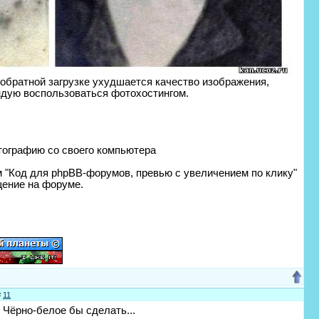
 обратной загрузке ухудшается качество изображения,
ендую воспользоваться фотохостингом.
тографию со своего компьютера
м "Код для phpBB-форумов, превью с увеличением по клику"
щение на форуме.
#
11
 Чёрно-белое бы сделать...