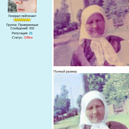
Генерал-лейтенант
Группа: Проверенные
Сообщений:
432
Репутация:
21
Статус:
Offline
Полный размер: