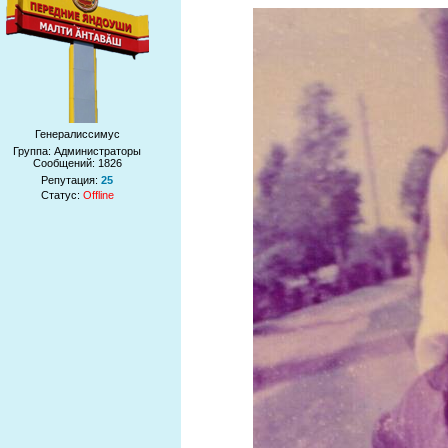
Генералиссимус
Группа: Администраторы
Сообщений:
1826
Репутация:
25
Статус:
Offline