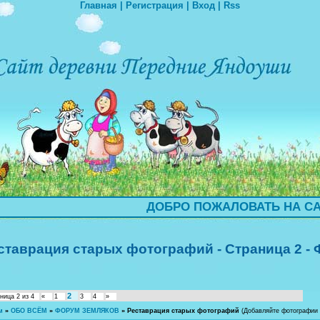
Главная
|
Регистрация
|
Вход
|
Rss
ДОБРО ПОЖАЛОВАТЬ НА САЙТ ДЕРЕВНИ
ставрация старых фотографий - Страница 2 -
2
аница
2
из
4
«
1
3
4
»
м
»
ОБО ВСЁМ
»
ФОРУМ ЗЕМЛЯКОВ
»
Реставрация старых фотографий
(Добавляйте фотографии 