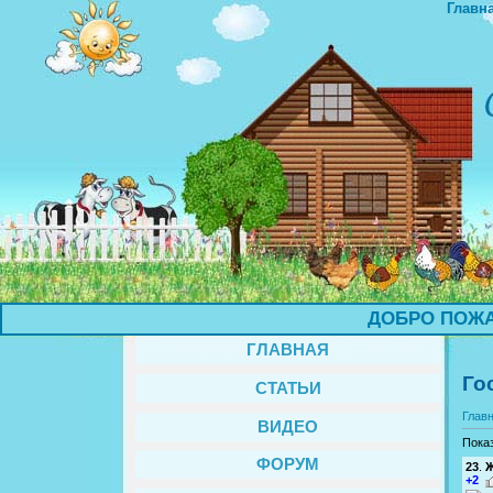
Главн
ДОБРО ПОЖАЛОВ
ГЛАВНАЯ
Го
СТАТЬИ
Глав
ВИДЕО
Пока
ФОРУМ
23
.
+2