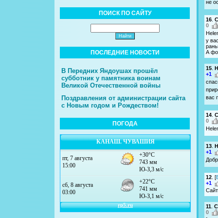
не о
ПОИСК ПО САЙТУ
16
.
С
0
Hele
у ва
рань
ПОСЛЕДНИЕ НОВОСТИ
А фо
15
.
H
В Передних Яндоушах прошёл
+1
субботник у памятника воинам
спас
Великой Отечественной войны
прир
вас 
Поздравления от администрации сайта
с Новым годом и Рождеством!
14
.
С
0
ПОГОДА
Hele
КАНАШ. ЧУВАШИЯ
13
.
H
+1
Добр
12
.
[
+1
Сайт
11
.
С
0