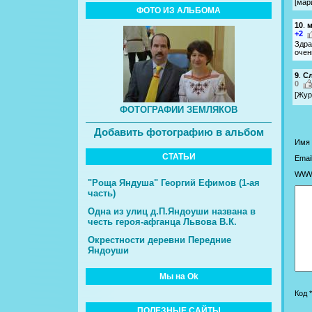
[мар
ФОТО ИЗ АЛЬБОМА
10
.
м
+2
Здра
очен
9
.
Сл
0
[Жур
ФОТОГРАФИИ ЗЕМЛЯКОВ
Добавить фотографию в альбом
Имя 
СТАТЬИ
Email
WWW
"Роща Яндуша" Георгий Ефимов (1-ая
часть)
Одна из улиц д.П.Яндоуши названа в
честь героя-афганца Львова В.К.
Окрестности деревни Передние
Яндоуши
Мы на Ok
Код *
ПОЛЕЗНЫЕ САЙТЫ