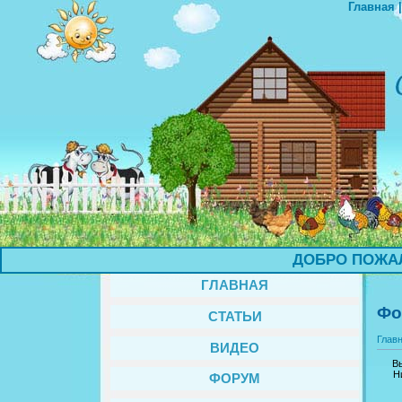
Главная
ДОБРО ПОЖАЛОВ
ГЛАВНАЯ
Фо
СТАТЬИ
Глав
ВИДЕО
В
Н
ФОРУМ