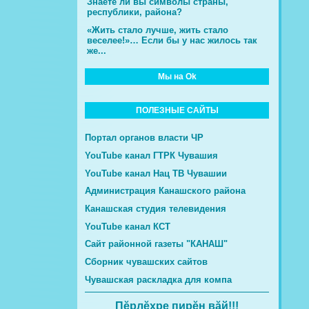
Знаете ли вы символы страны,
республики, района?
«Жить стало лучше, жить стало
веселее!»… Если бы у нас жилось так
же...
Мы на Ok
ПОЛЕЗНЫЕ САЙТЫ
Портал органов власти ЧР
YouTube канал ГТРК Чувашия
YouTube канал Нац ТВ Чувашии
Администрация Канашского района
Канашская студия телевидения
YouTube канал КСТ
Сайт районной газеты "КАНАШ"
Сборник чувашских сайтов
Чувашская раскладка для компа
Пĕрлĕхре пирĕн вăй!!!