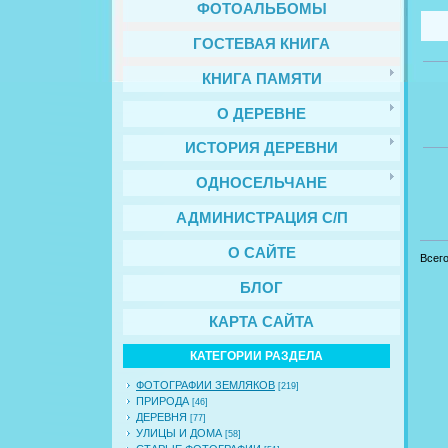
ФОТОАЛЬБОМЫ
ГОСТЕВАЯ КНИГА
КНИГА ПАМЯТИ
О ДЕРЕВНЕ
ИСТОРИЯ ДЕРЕВНИ
ОДНОСЕЛЬЧАНЕ
АДМИНИСТРАЦИЯ С/П
О САЙТЕ
Всег
БЛОГ
КАРТА САЙТА
КАТЕГОРИИ РАЗДЕЛА
ФОТОГРАФИИ ЗЕМЛЯКОВ
[219]
ПРИРОДА
[46]
ДЕРЕВНЯ
[77]
УЛИЦЫ И ДОМА
[58]