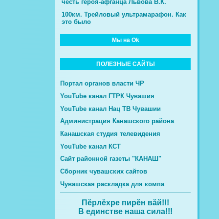
честь героя-афганца Львова В.К.
100км. Трейловый ультрамарафон. Как
это было
Мы на Ok
ПОЛЕЗНЫЕ САЙТЫ
Портал органов власти ЧР
YouTube канал ГТРК Чувашия
YouTube канал Нац ТВ Чувашии
Администрация Канашского района
Канашская студия телевидения
YouTube канал КСТ
Сайт районной газеты "КАНАШ"
Сборник чувашских сайтов
Чувашская раскладка для компа
Пĕрлĕхре пирĕн вăй!!!
В единстве наша сила!!!