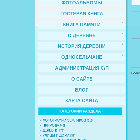
ФОТОАЛЬБОМЫ
ГОСТЕВАЯ КНИГА
КНИГА ПАМЯТИ
О ДЕРЕВНЕ
ИСТОРИЯ ДЕРЕВНИ
ОДНОСЕЛЬЧАНЕ
АДМИНИСТРАЦИЯ С/П
Всег
О САЙТЕ
БЛОГ
КАРТА САЙТА
КАТЕГОРИИ РАЗДЕЛА
ФОТОГРАФИИ ЗЕМЛЯКОВ
[219]
ПРИРОДА
[46]
ДЕРЕВНЯ
[77]
УЛИЦЫ И ДОМА
[58]