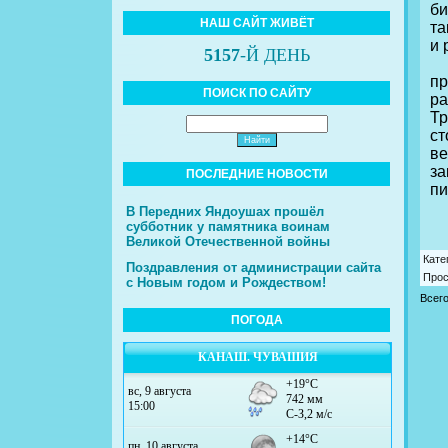
би
НАШ САЙТ ЖИВЁТ
та
и 
5157
-Й ДЕНЬ
Н
пр
ПОИСК ПО САЙТУ
ра
Тр
с
в
за
ПОСЛЕДНИЕ НОВОСТИ
пи
Гу
В Передних Яндоушах прошёл
субботник у памятника воинам
Великой Отечественной войны
Кате
Поздравления от администрации сайта
Про
с Новым годом и Рождеством!
Всег
ПОГОДА
КАНАШ. ЧУВАШИЯ