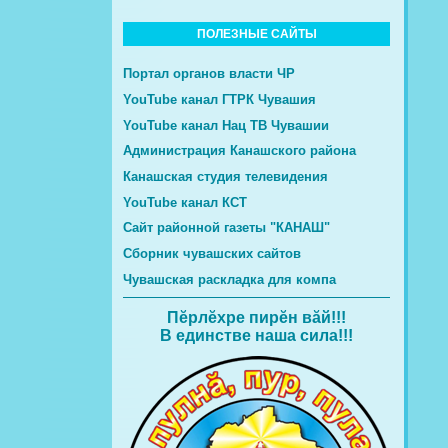
ПОЛЕЗНЫЕ САЙТЫ
Портал органов власти ЧР
YouTube канал ГТРК Чувашия
YouTube канал Нац ТВ Чувашии
Администрация Канашского района
Канашская студия телевидения
YouTube канал КСТ
Сайт районной газеты "КАНАШ"
Сборник чувашских сайтов
Чувашская раскладка для компа
Пĕрлĕхре пирĕн вăй!!!
В единстве наша сила!!!