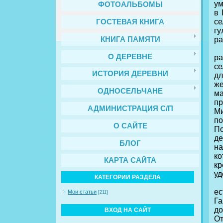
ум
ФОТОАЛЬБОМЫ
в 
се
ГОСТЕВАЯ КНИГА
г
ра
КНИГА ПАМЯТИ
В
О ДЕРЕВНЕ
р
се
ИСТОРИЯ ДЕРЕВНИ
дл
же
ОДНОСЕЛЬЧАНЕ
ма
пр
АДМИНИСТРАЦИЯ С/П
М
по
О САЙТЕ
По
де
БЛОГ
на
к
КАРТА САЙТА
к
уд
КАТЕГОРИИ РАЗДЕЛА
Х
е
Мои статьи
[211]
Га
до
ВХОД НА САЙТ
О