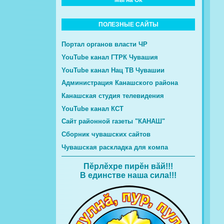
ПОЛЕЗНЫЕ САЙТЫ
Портал органов власти ЧР
YouTube канал ГТРК Чувашия
YouTube канал Нац ТВ Чувашии
Администрация Канашского района
Канашская студия телевидения
YouTube канал КСТ
Сайт районной газеты "КАНАШ"
Сборник чувашских сайтов
Чувашская раскладка для компа
Пĕрлĕхре пирĕн вăй!!!
В единстве наша сила!!!