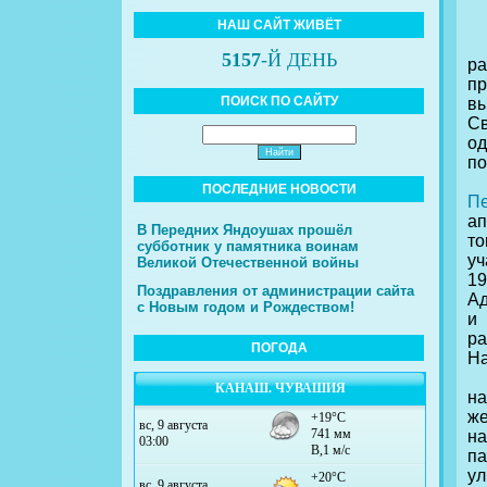
НАШ САЙТ ЖИВЁТ
В
5157
-Й ДЕНЬ
р
пр
ПОИСК ПО САЙТУ
вы
С
о
по
ПОСЛЕДНИЕ НОВОСТИ
П
ап
В Передних Яндоушах прошёл
т
субботник у памятника воинам
уч
Великой Отечественной войны
19
Поздравления от администрации сайта
Ад
с Новым годом и Рождеством!
и 
ра
ПОГОДА
На
П
КАНАШ. ЧУВАШИЯ
на
же
н
па
у