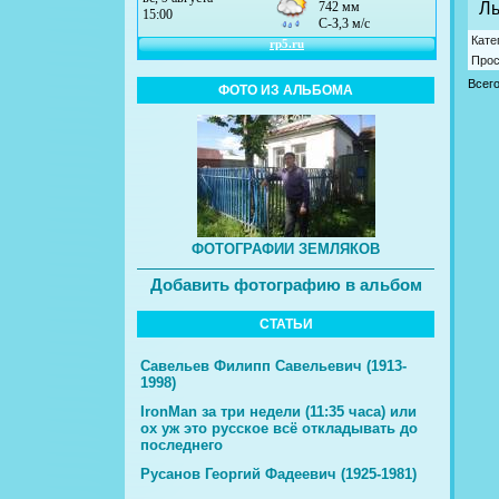
Ль
Кате
Про
Всег
ФОТО ИЗ АЛЬБОМА
ФОТОГРАФИИ ЗЕМЛЯКОВ
Добавить фотографию в альбом
СТАТЬИ
Савельев Филипп Савельевич (1913-
1998)
IronMan за три недели (11:35 часа) или
ох уж это русское всё откладывать до
последнего
Русанов Георгий Фадеевич (1925-1981)