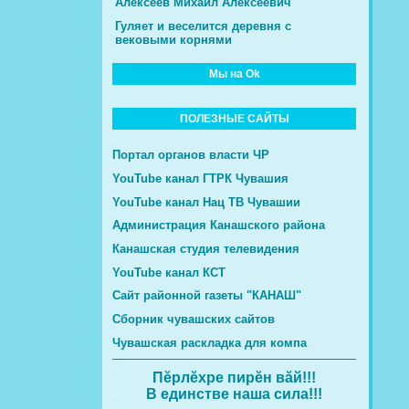
Алексеев Михаил Алексеевич
Гуляет и веселится деревня с
вековыми корнями
Мы на Ok
ПОЛЕЗНЫЕ САЙТЫ
Портал органов власти ЧР
YouTube канал ГТРК Чувашия
YouTube канал Нац ТВ Чувашии
Администрация Канашского района
Канашская студия телевидения
YouTube канал КСТ
Сайт районной газеты "КАНАШ"
Сборник чувашских сайтов
Чувашская раскладка для компа
Пĕрлĕхре пирĕн вăй!!!
В единстве наша сила!!!