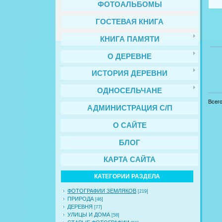
ФОТОАЛЬБОМЫ
ГОСТЕВАЯ КНИГА
КНИГА ПАМЯТИ
О ДЕРЕВНЕ
ИСТОРИЯ ДЕРЕВНИ
ОДНОСЕЛЬЧАНЕ
Всег
АДМИНИСТРАЦИЯ С/П
О САЙТЕ
БЛОГ
КАРТА САЙТА
КАТЕГОРИИ РАЗДЕЛА
ФОТОГРАФИИ ЗЕМЛЯКОВ
[219]
ПРИРОДА
[46]
ДЕРЕВНЯ
[77]
УЛИЦЫ И ДОМА
[58]