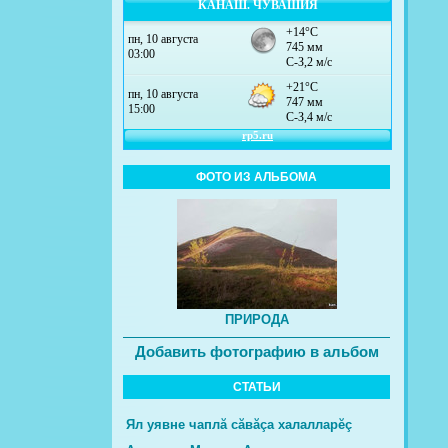
КАНАШ. ЧУВАШИЯ
ФОТО ИЗ АЛЬБОМА
ПРИРОДА
Добавить фотографию в альбом
СТАТЬИ
Ял уявне чаплă сăвăçа халалларĕç