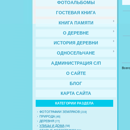
ФОТОАЛЬБОМЫ
ГОСТЕВАЯ КНИГА
КНИГА ПАМЯТИ
О ДЕРЕВНЕ
ИСТОРИЯ ДЕРЕВНИ
ОДНОСЕЛЬЧАНЕ
АДМИНИСТРАЦИЯ С/П
Всег
О САЙТЕ
БЛОГ
КАРТА САЙТА
КАТЕГОРИИ РАЗДЕЛА
ФОТОГРАФИИ ЗЕМЛЯКОВ
[219]
ПРИРОДА
[46]
ДЕРЕВНЯ
[77]
УЛИЦЫ И ДОМА
[58]