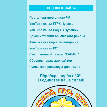
ПОЛЕЗНЫЕ САЙТЫ
Портал органов власти ЧР
YouTube канал ГТРК Чувашия
YouTube канал Нац ТВ Чувашии
Администрация Канашского района
Канашская студия телевидения
YouTube канал КСТ
Сайт районной газеты "КАНАШ"
Сборник чувашских сайтов
Чувашская раскладка для компа
Пĕрлĕхре пирĕн вăй!!!
В единстве наша сила!!!