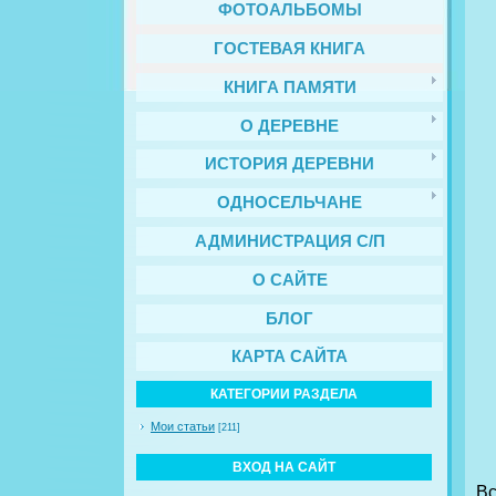
ФОТОАЛЬБОМЫ
ГОСТЕВАЯ КНИГА
КНИГА ПАМЯТИ
О ДЕРЕВНЕ
ИСТОРИЯ ДЕРЕВНИ
ОДНОСЕЛЬЧАНЕ
АДМИНИСТРАЦИЯ С/П
О САЙТЕ
БЛОГ
КАРТА САЙТА
КАТЕГОРИИ РАЗДЕЛА
Мои статьи
[211]
ВХОД НА САЙТ
На
В