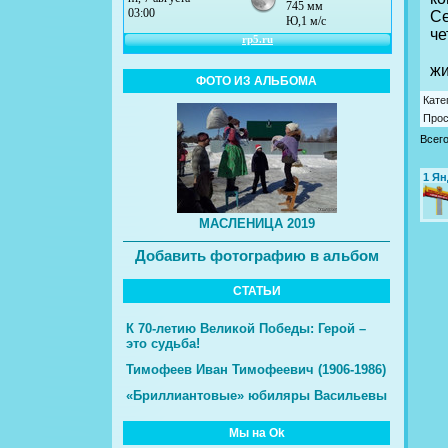
Се
че
2 
жи
ФОТО ИЗ АЛЬБОМА
Кате
Про
Всег
1
Ян
МАСЛЕНИЦА 2019
Добавить фотографию в альбом
СТАТЬИ
К 70-летию Великой Победы: Герой –
это судьба!
Тимофеев Иван Тимофеевич (1906-1986)
«Бриллиантовые» юбиляры Васильевы
Мы на Ok