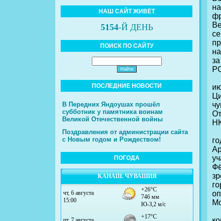
на
НАШ САЙТ ЖИВЁТ
фр
Ве
5154
-Й ДЕНЬ
се
пр
ПОИСК ПО САЙТУ
на
з
Р
Х
ПОСЛЕДНИЕ НОВОСТИ
ию
Ци
В Передних Яндоушах прошёл
чу
субботник у памятника воинам
От
Великой Отечественной войны
НК
Ко
Поздравления от администрации сайта
с Новым годом и Рождеством!
го
А
уч
ПОГОДА
Фё
зр
КАНАШ. ЧУВАШИЯ
го
оп
Мо
В 
к