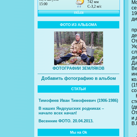
Мо
се
19
ди
Ра
ФОТО ИЗ АЛЬБОМА
п
д
О
Ук
сл
д
Д
Ве
ФОТОГРАФИИ ЗЕМЛЯКОВ
ин
Добавить фотографию в альбом
ко
(1
СТАТЬИ
со
На
Тимофеев Иван Тимофеевич (1906-1986)
ст
(
В наших Яндоушских родниках –
От
начало всех начал!
и 
Весенние ФОТО. 20.04.2013.
В.
Мы на Ok
3