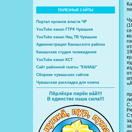
Ка
пе
ПОЛЕЗНЫЕ САЙТЫ
О
Чу
Портал органов власти ЧР
(1
YouTube канал ГТРК Чувашия
се
к
YouTube канал Нац ТВ Чувашии
г
Администрация Канашского района
от
19
Канашская студия телевидения
к
YouTube канал КСТ
х
Сайт районной газеты "КАНАШ"
из
от
Сборник чувашских сайтов
оп
Чувашская раскладка для компа
«Ă
Ав
Пĕрлĕхре пирĕн вăй!!!
п
В единстве наша сила!!!
ли
С.
Ря
Ст
з
за
ч