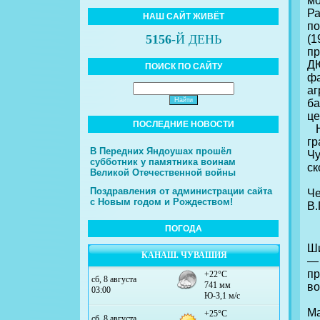
мо
Ра
НАШ САЙТ ЖИВЁТ
по
5156
-Й ДЕНЬ
(1
пр
Д
ПОИСК ПО САЙТУ
фа
аг
ба
це
ПОСЛЕДНИЕ НОВОСТИ
На
гр
В Передних Яндоушах прошёл
Чу
субботник у памятника воинам
ск
Великой Отечественной войны
Л
Поздравления от администрации сайта
Че
с Новым годом и Рождеством!
В.
ПОГОДА
Ши
КАНАШ. ЧУВАШИЯ
—
пр
во
О
Ма