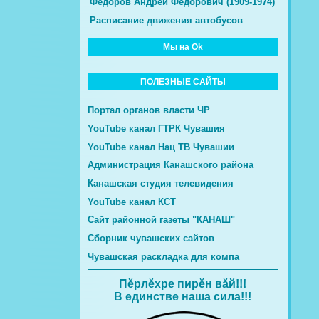
Федоров Андрей Фёдорович (1909-1974)
Расписание движения автобусов
Мы на Ok
ПОЛЕЗНЫЕ САЙТЫ
Портал органов власти ЧР
YouTube канал ГТРК Чувашия
YouTube канал Нац ТВ Чувашии
Администрация Канашского района
Канашская студия телевидения
YouTube канал КСТ
Сайт районной газеты "КАНАШ"
Сборник чувашских сайтов
Чувашская раскладка для компа
Пĕрлĕхре пирĕн вăй!!!
В единстве наша сила!!!