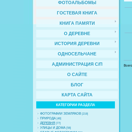
ФОТОАЛЬБОМЫ
ГОСТЕВАЯ КНИГА
КНИГА ПАМЯТИ
О ДЕРЕВНЕ
ИСТОРИЯ ДЕРЕВНИ
ОДНОСЕЛЬЧАНЕ
АДМИНИСТРАЦИЯ С/П
Всег
О САЙТЕ
БЛОГ
КАРТА САЙТА
КАТЕГОРИИ РАЗДЕЛА
ФОТОГРАФИИ ЗЕМЛЯКОВ
[219]
ПРИРОДА
[46]
ДЕРЕВНЯ
[77]
УЛИЦЫ И ДОМА
[58]