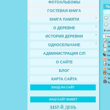
ФОТОАЛЬБОМЫ
Пр
ГОСТЕВАЯ КНИГА
КНИГА ПАМЯТИ
О ДЕРЕВНЕ
В эт
ИСТОРИЯ ДЕРЕВНИ
Стр
О
ОДНОСЕЛЬЧАНЕ
О
О
АДМИНИСТРАЦИЯ С/П
Те
Г
О САЙТЕ
В
Г
БЛОГ
Го
З
КАРТА САЙТА
За
ВХОД НА САЙТ
НАШ САЙТ ЖИВЁТ
5157
-Й ДЕНЬ